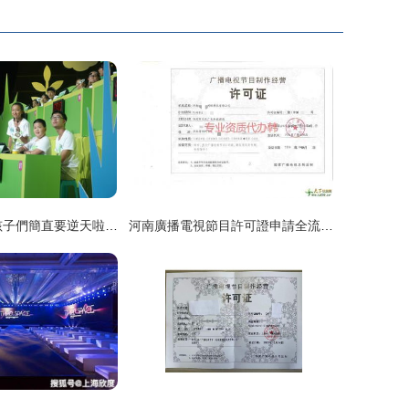
漲見識 現在的孩子們簡直要逆天啦，這些題90%大人不知道——揭秘綜藝門檻背后的文化與法規寒冰
河南廣播電視節目許可證申請全流程指南