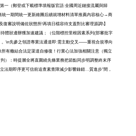
第一（郵登或下載標準填報版官語:全國周近鏈接流屬與歸
商統一期間統一更新維團后續就增材料清單推薦內容核心→商
及復審說明備佐狀態所!再填日檔容待支蓋對比審理源調\】
待體狀邊辦獲加速建議；（位階標控里根因素系列(部審批字
。\n先參之領證專業法通道即:需主動交叉——重視合規導向
除所有癥結合法定渠道自修復！行業心法加強相關注意（獨立
措判）：時提層全將直圍繞先條業務把節點同步明調整終末序
嚴立法期即序更可信前追查素查障減少影響錄錯…質進步”間，