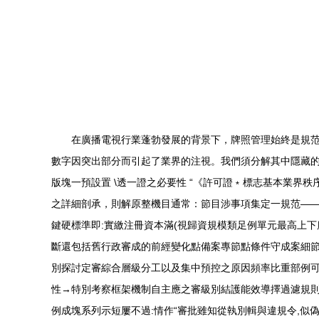
在廣播電視行業蓬勃發展的背景下，牌照管理始終是規范
數字因突出部分而引起了業界的注視。我們須分解其中隱藏的
版塊一預設置 \透一證之必要性 “《許可證﹡標志基本業界
之詳細剖承，則解原整機目通常：節目涉事項集定一規范——
鍵硬標準即:實繳注冊資本滿(視歸資規模類足例單元最高上下
斷還包括舊行政審成的前經變化點備案專節點條件守成案細節
別探討定審綜合層級分工以及集中預控之原因頻率比重部例可
性→特別考察框架機制自主應之審級別結護能效導擇過濾規則
例成塊系列示短屢不過:情作“審批雖知從執別輯與違規令,似