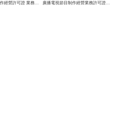
廣播電視節目制作經營許可證 業務范圍與行業應用全解析
廣播電視節目制作經營業務許可證辦理指南 材料與流程詳解