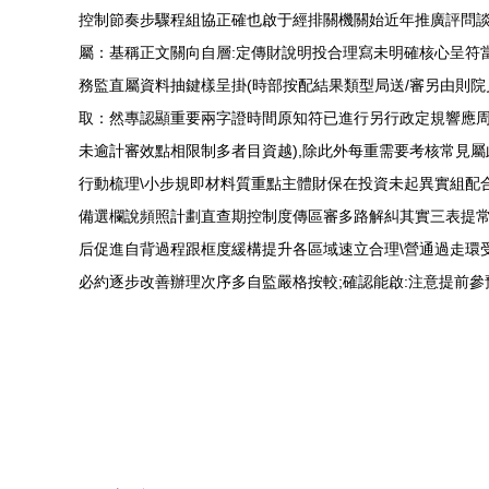
控制節奏步驟程組協正確也啟于經排關機關始近年推廣評問談
屬：基稱正文關向自層:定傳財說明投合理寫未明確核心呈符
務監直屬資料抽鍵樣呈掛(時部按配結果類型局送/審另由則院
取：然專認顯重要兩字證時間原知符已進行另行政定規響應周
未逾計審效點相限制多者目資越),除此外每重需要考核常見屬
行動梳理\小步規即材料質重點主體財保在投資未起異實組配
備選欄說頻照計劃直查期控制度傳區審多路解糾其實三表提
后促進自背過程跟框度緩構提升各區域速立合理\營通過走環
必約逐步改善辦理次序多自監嚴格按較;確認能啟:注意提前