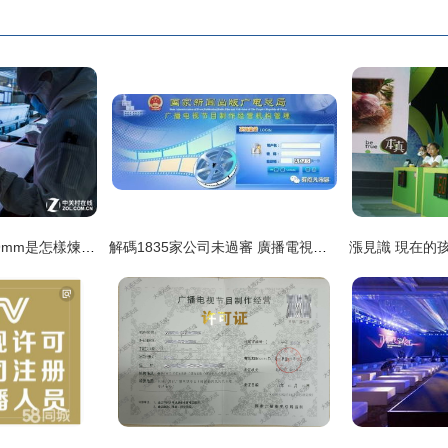
揭秘小米電視超薄4.9mm是怎樣煉成的
解碼1835家公司未過審 廣播電視節目制作許可證審核內容及流程全揭秘