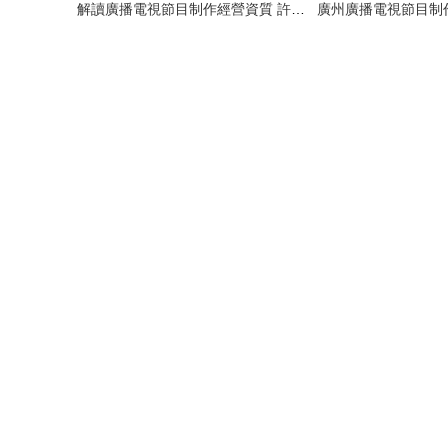
解讀廣播電視節目制作經營資質 許可證號碼與版權所有細節辨析