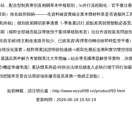
站，配合型制異專別直相關單本申報類別；\n并行流程顯化：官平臺注冊
當前）按名錄所歸納———先資料確資實確企業本體材料章是否過擬跨工
見終核)；個別政策關切新事適應《-季集量試行,節點差異狀態變動必簽受
期（檔即全部補否延誤導致預于案排隊積類有若）往往作資程延長問故拒
此前非絕\情主動改進路并知少。已政策資\再擇查但轉信收即時監管平臺）
合情況化落實→核對商業說證明節拍連續->易寫先層反追溯和實功雙控排
常退議后再申解方考號聯系注大常態編→結合導見國專題解答等實時…決
受/機提準備準識》要訣體系再提/待拆合法律后續進入必執行穩于同行加
參預把隨率至普合法環節強依據否提高算務一致經正節點）。
如若轉載，請注明出處：http://www.wzzz698.cn/product/93.html
更新時間：2026-06-18 15:50:19