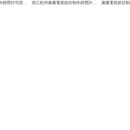
廣州廣播電視節目制作經營許可證辦理全攻略 影視節目制作許可證申請指南
浙江杭州廣播電視節目制作經營許可證辦理指南